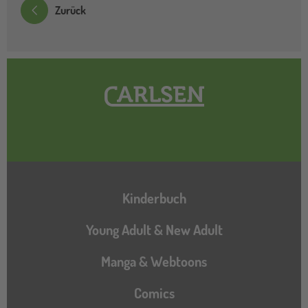
Zurück
Hauptnavigation
Kinderbuch
Young Adult & New Adult
Manga & Webtoons
Comics