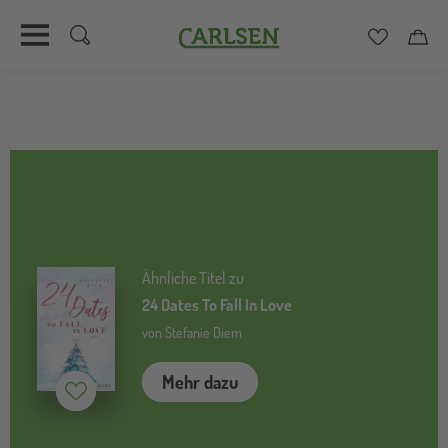
Carlsen
Merkzett
Car
Direkt
zum
Inhalt
Ähnliche Titel zu
24 Dates To Fall In Love
von Stefanie Diem
Mehr dazu
Merken (
inaktiv
)