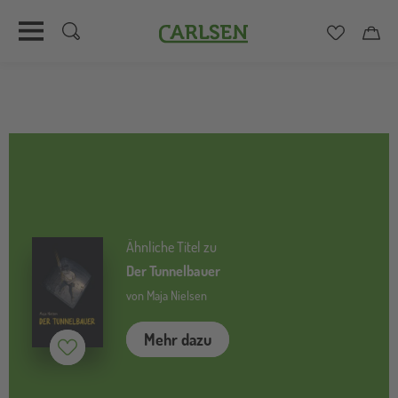
Carlsen
Merkzett
Car
Direkt
zum
Inhalt
Ähnliche Titel zu
Der Tunnelbauer
von Maja Nielsen
Mehr dazu
Merken (
inaktiv
)