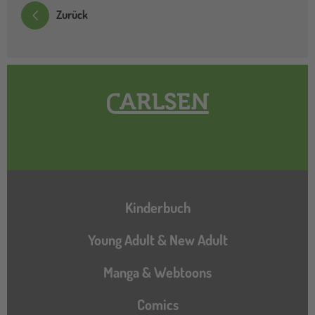
Zurück
Hauptnavigation
Kinderbuch
Young Adult & New Adult
Manga & Webtoons
Comics