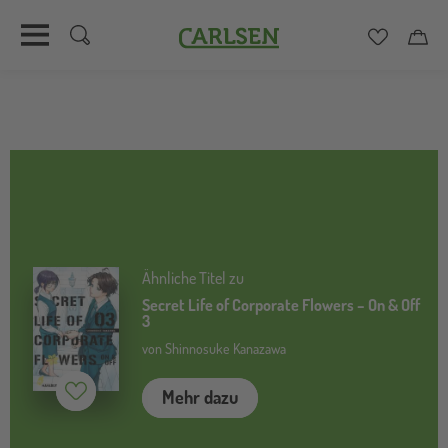
Carlsen
Merkzett
Car
Direkt
zum
Inhalt
Ähnliche Titel zu
Secret Life of Corporate Flowers – On & Off
3
von Shinnosuke Kanazawa
Mehr dazu
Merken (
inaktiv
)