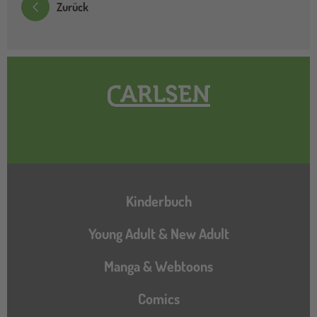
Zurück
Hauptnavigation
Kinderbuch
Young Adult & New Adult
Manga & Webtoons
Comics