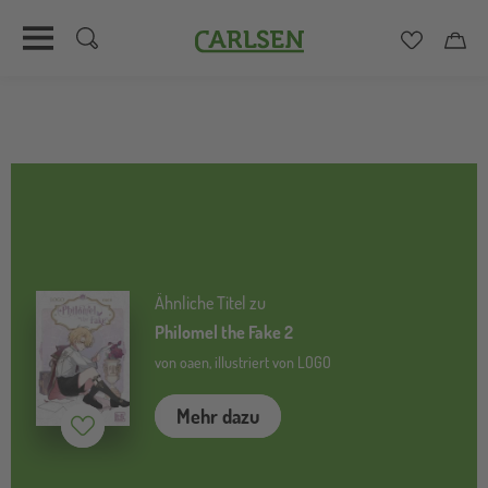
Carlsen
Merkzett
Car
Direkt
zum
Inhalt
Ähnliche Titel zu
Philomel the Fake 2
von oaen, illustriert von LOGO
Mehr dazu
Merken (
inaktiv
)