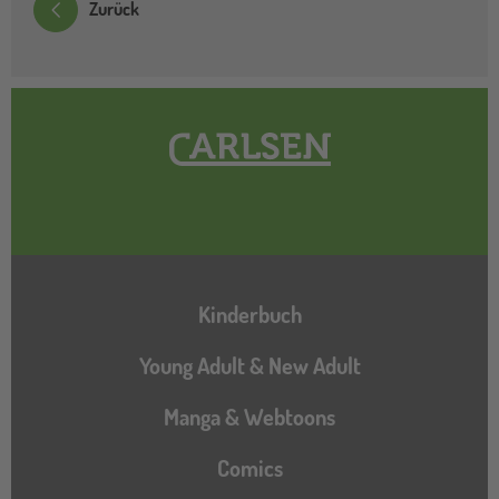
Zurück
Hauptnavigation
Kinderbuch
Young Adult & New Adult
Manga & Webtoons
Comics