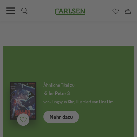
Carlsen
Merkzett
Car
Direkt
zum
Inhalt
Ähnliche Titel zu
Killer Peter 3
von Junghyun Kim, illustriert von Lina Lim
Mehr dazu
Merken (
inaktiv
)