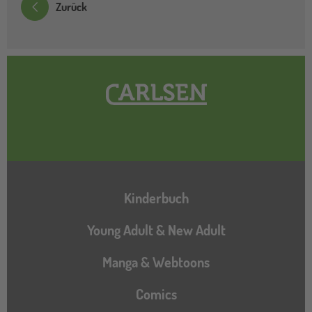
Zurück
Hauptnavigation
Kinderbuch
Young Adult & New Adult
Manga & Webtoons
Comics