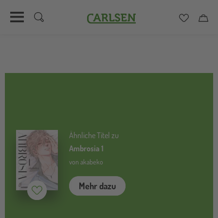
Carlsen
Merkzett
Car
Direkt
zum
Inhalt
Ähnliche Titel zu
Ambrosia 1
von akabeko
Mehr dazu
Merken (
inaktiv
)