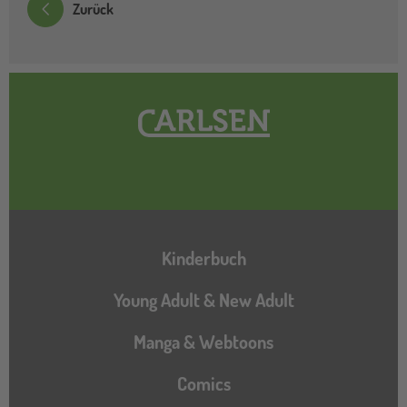
Zurück
Hauptnavigation
Kinderbuch
Young Adult & New Adult
Manga & Webtoons
Comics