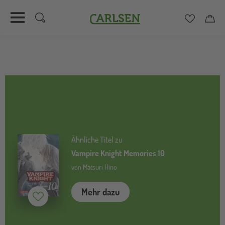
Carlsen
Merkzett
Car
Direkt
zum
Inhalt
Ähnliche Titel zu
Vampire Knight Memories 10
von Matsuri Hino
Mehr dazu
Merken (
inaktiv
)