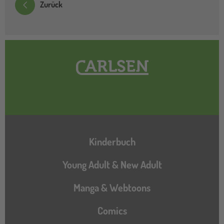
Zurück
Hauptnavigation
Kinderbuch
Young Adult & New Adult
Manga & Webtoons
Comics