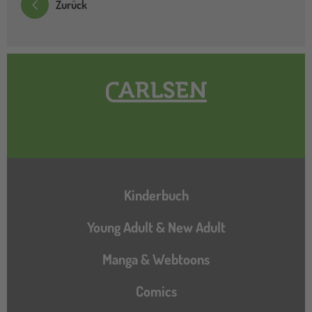
Zurück
Hauptnavigation
Kinderbuch
Young Adult & New Adult
Manga & Webtoons
Comics