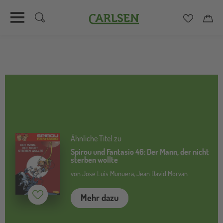
Carlsen
Merkzett
Car
Direkt
zum
Inhalt
Ähnliche Titel zu
Spirou und Fantasio 46: Der Mann, der nicht
sterben wollte
von Jose Luis Munuera, Jean David Morvan
Mehr dazu
Merken (
inaktiv
)