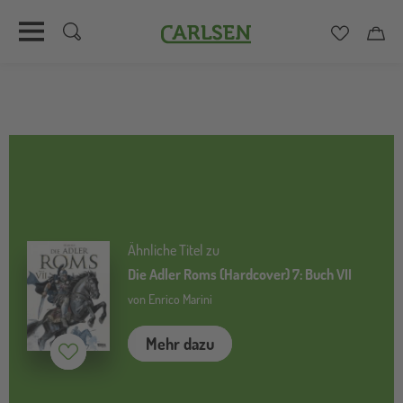
Carlsen
Merkzett
Car
Direkt
zum
Inhalt
Ähnliche Titel zu
Die Adler Roms (Hardcover) 7: Buch VII
von Enrico Marini
Mehr dazu
Merken (
inaktiv
)