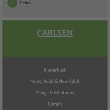
Zurück
Hauptnavigation
Kinderbuch
Young Adult & New Adult
Manga & Webtoons
Comics