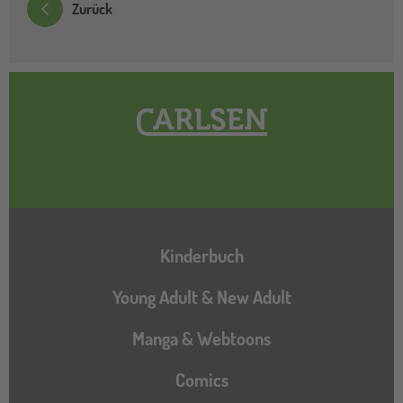
Zurück
Hauptnavigation
Kinderbuch
Young Adult & New Adult
Manga & Webtoons
Comics