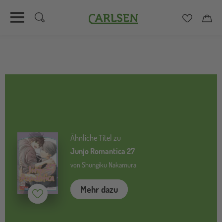
Carlsen
Merkzett
Car
Direkt
zum
Inhalt
Ähnliche Titel zu
Junjo Romantica 27
von Shungiku Nakamura
Mehr dazu
Merken (
inaktiv
)