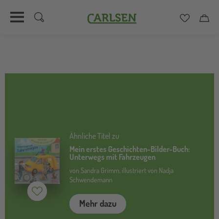
Carlsen
Merkzett
Car
Direkt
zum
Inhalt
Ähnliche Titel zu
Mein erstes Geschichten-Bilder-Buch:
Unterwegs mit Fahrzeugen
von Sandra Grimm, illustriert von Nadja
Schwendemann
Merken (
inaktiv
)
Mehr dazu