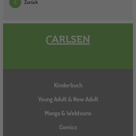
Zurück
Hauptnavigation
Kinderbuch
Young Adult & New Adult
Manga & Webtoons
Comics