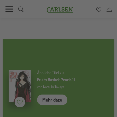
Carlsen
Merkzett
Car
Direkt
zum
Inhalt
Ähnliche Titel zu
Fruits Basket Pearls 11
von Natsuki Takaya
Mehr dazu
Merken (
inaktiv
)