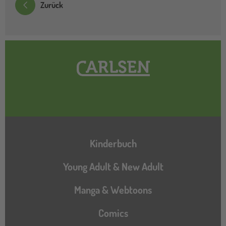
Zurück
Hauptnavigation
Kinderbuch
Young Adult & New Adult
Manga & Webtoons
Comics