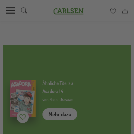
Carlsen
Merkzett
Car
Direkt
zum
Inhalt
Ähnliche Titel zu
Asadora! 4
von Naoki Urasawa
Mehr dazu
Merken (
inaktiv
)