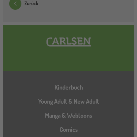
Zurück
Hauptnavigation
Kinderbuch
Young Adult & New Adult
Manga & Webtoons
Comics