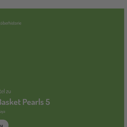
töberhistorie
tel zu
Basket Pearls 5
kaya
zu