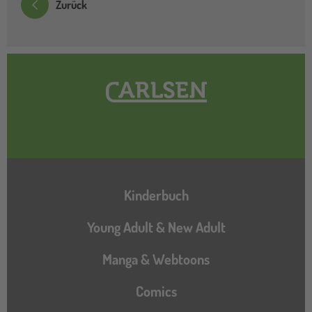
Zurück
Hauptnavigation
Kinderbuch
Young Adult & New Adult
Manga & Webtoons
Comics