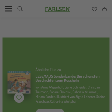
Carlsen
Merkzett
Car
Direkt
zum
Inhalt
Ähnliche Titel zu
LESEMAUS Sonderbände: Die schönsten
Geschichten zum Kuscheln
von Anna Wagenhoff, Liane Schneider, Christian
Tielmann, Sabine Choinski, Gabriela Krümmel,
Miriam Cordes, illustriert von Sigrid Leberer, Sabine
Merken (
inaktiv
)
Kraushaar, Catharina Westphal