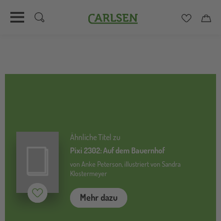
Carlsen
Merkzett
Car
Direkt
zum
Inhalt
Ähnliche Titel zu
Pixi 2302: Auf dem Bauernhof
von Anke Peterson, illustriert von Sandra
Klostermeyer
Merken (
inaktiv
)
Mehr dazu