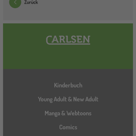
Zurück
Hauptnavigation
Kinderbuch
Young Adult & New Adult
Manga & Webtoons
Comics