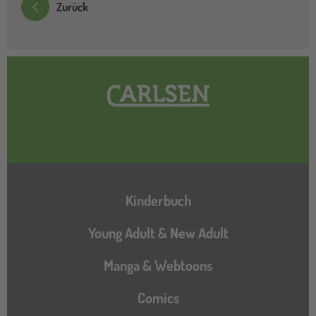
Zurück
Hauptnavigation
Kinderbuch
Young Adult & New Adult
Manga & Webtoons
Comics