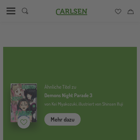
Carlsen
Merkzett
Car
Direkt
zum
Inhalt
Ähnliche Titel zu
Demons Night Parade 3
von Kei Miyakozuki, illustriert von Shinsen Ifuji
Mehr dazu
Merken (
inaktiv
)