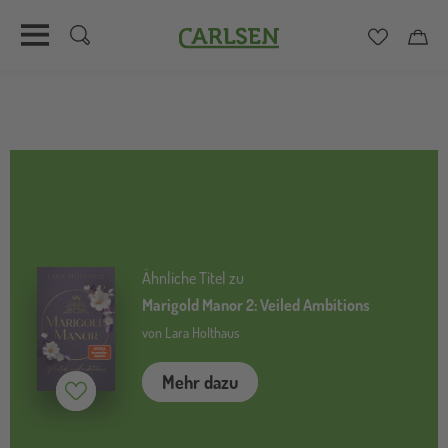
Carlsen
Merkzett
Car
Direkt
zum
Inhalt
Ähnliche Titel zu
Marigold Manor 2: Veiled Ambitions
von Lara Holthaus
Mehr dazu
Merken (
inaktiv
)