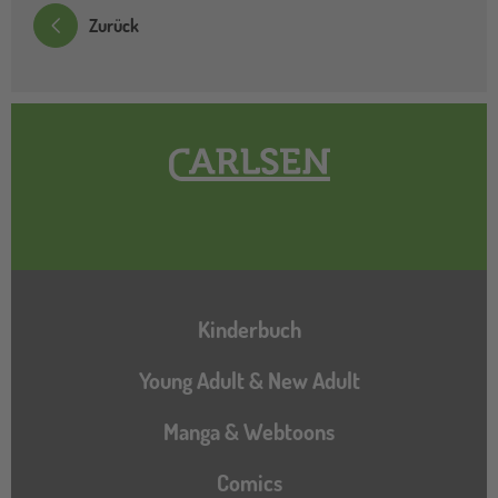
Zurück
Hauptnavigation
Kinderbuch
Young Adult & New Adult
Manga & Webtoons
Comics