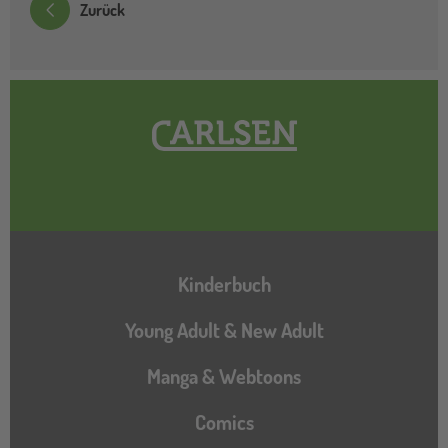
Zurück
Hauptnavigation
Kinderbuch
Young Adult & New Adult
Manga & Webtoons
Comics