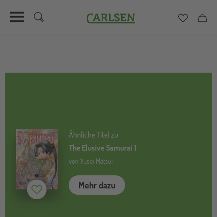
Carlsen
Merkzett
Car
Direkt
zum
Inhalt
Ähnliche Titel zu
The Elusive Samurai 1
von Yusei Matsui
Mehr dazu
Merken (
inaktiv
)