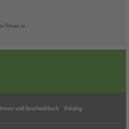
n Titel aus, so
Katalog
Humor und Geschenkbuch
Katalog