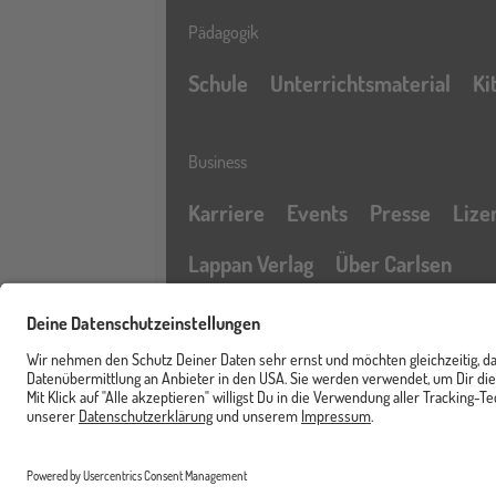
Pädagogik
Schule
Unterrichtsmaterial
Ki
Business
Karriere
Events
Presse
Lize
Lappan Verlag
Über Carlsen
Profil
Service & Rechtliches
Newsletter
FAQ & Hilfe
Kontak
Merkzettel
Barrierefreiheitserklärung
Cart