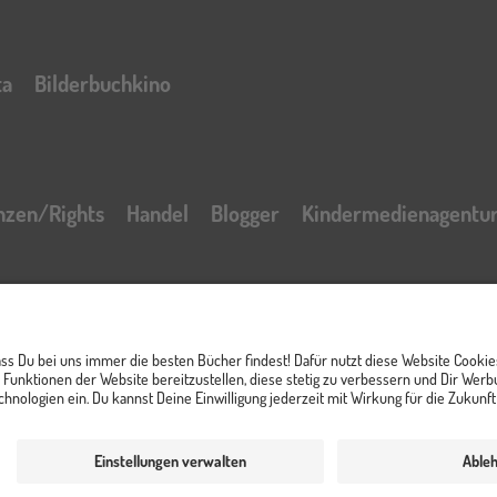
ta
Bilderbuchkino
nzen/Rights
Handel
Blogger
Kindermedienagentu
t
Impressum
AGB Online Shop
Datenschutzerklär