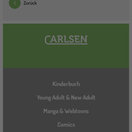
Zurück
Hauptnavigation
Kinderbuch
Young Adult & New Adult
Manga & Webtoons
Comics