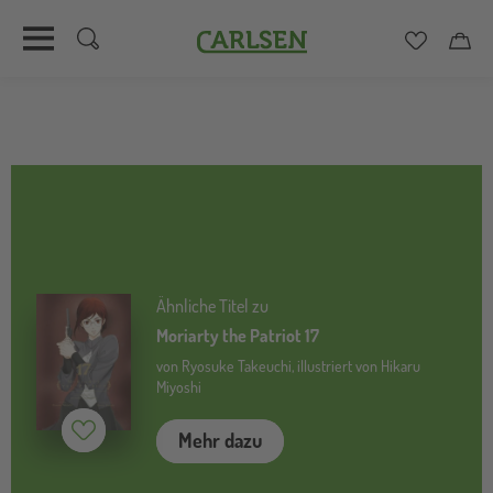
Carlsen
Merkzett
Car
Direkt
zum
Inhalt
Ähnliche Titel zu
Moriarty the Patriot 17
von Ryosuke Takeuchi, illustriert von Hikaru
Miyoshi
Merken (
inaktiv
)
Mehr dazu