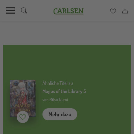
Carlsen
Merkzett
Car
Direkt
zum
Inhalt
Ähnliche Titel zu
Magus of the Library 5
von Mitsu Izumi
Mehr dazu
Merken (
inaktiv
)