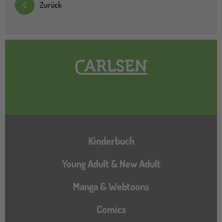
Zurück
Hauptnavigation
Kinderbuch
Young Adult & New Adult
Manga & Webtoons
Comics