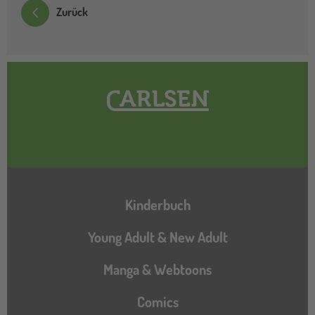
Zurück
Hauptnavigation
Kinderbuch
Young Adult & New Adult
Manga & Webtoons
Comics