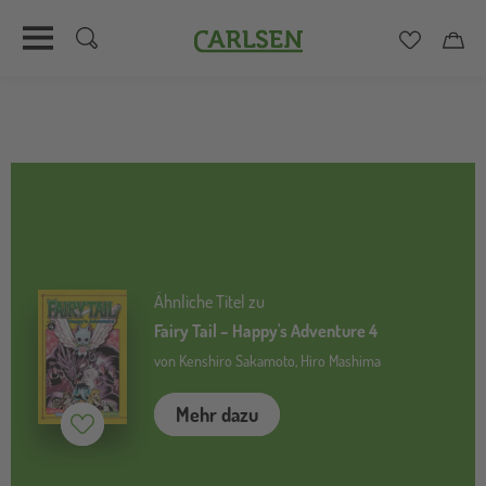
Carlsen
Merkzett
Car
Direkt
zum
Inhalt
Ähnliche Titel zu
Fairy Tail – Happy's Adventure 4
von Kenshiro Sakamoto, Hiro Mashima
Mehr dazu
Merken (
inaktiv
)