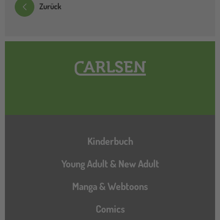
Zurück
Hauptnavigation
Kinderbuch
Young Adult & New Adult
Manga & Webtoons
Comics