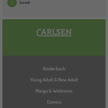
Zurück
Hauptnavigation
Kinderbuch
Young Adult & New Adult
Manga & Webtoons
Comics