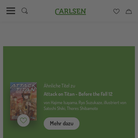
Carlsen
Merkzett
Car
Direkt
zum
Inhalt
Ähnliche Titel zu
Attack on Titan - Before the Fall 12
von Hajime Isayama, Ryo Suzukaze, illustriert von
Satoshi Shiki, Thores Shibamoto
Merken (
inaktiv
)
Mehr dazu