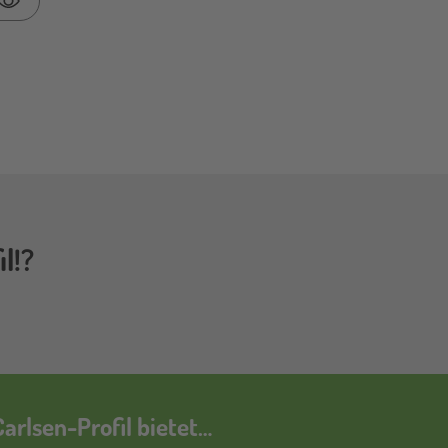
Passwort anzeigen
l!?
arlsen-Profil bietet…