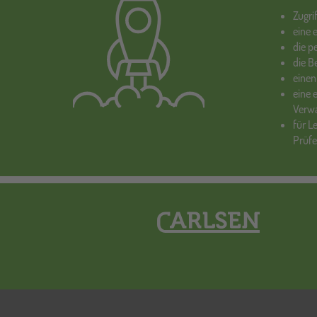
Zugri
eine 
die p
die 
einen
eine 
Verw
für L
Prüf