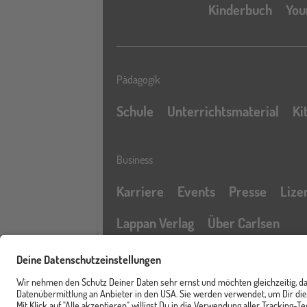
Kinderbuch
You
Pädagogik
Schule
Unterrichtsmaterial
Ki
Business
Karriere
Events
Presse
Lize
Lappan Verlag
Über Carlsen
Profil
Service & Rechtliches
Newsletter
FAQ & Hilfe
Kontak
Merkzettel