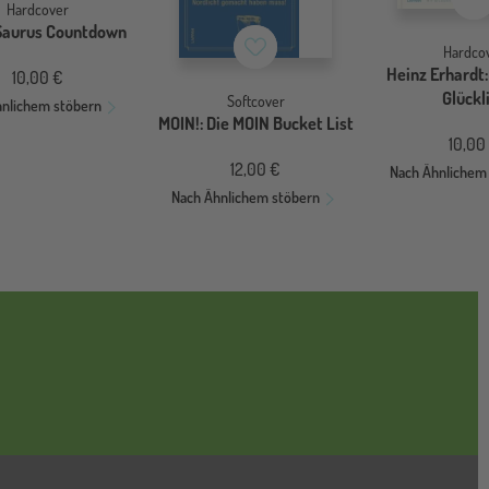
Hardcover
aurus Countdown
Merkzettel
Hardco
Heinz Erhardt:
10,00 €
Glückl
Softcover
hnlichem stöbern
MOIN!: Die MOIN Bucket List
10,00
12,00 €
Nach Ähnlichem
Nach Ähnlichem stöbern