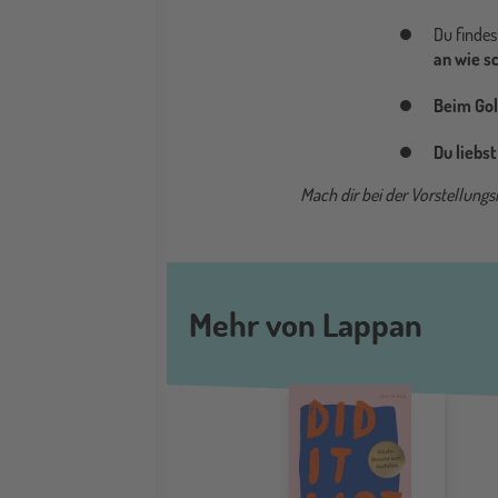
Du findes
an wie s
Beim Gol
Du liebst
Mach dir bei der Vorstellungsr
Mehr von Lappan