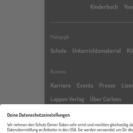
Kinderbuch
You
Pädagogik
Schule
Unterrichtsmaterial
Ki
Business
Karriere
Events
Presse
Lize
Lappan Verlag
Über Carlsen
Profil
Service & Rechtliches