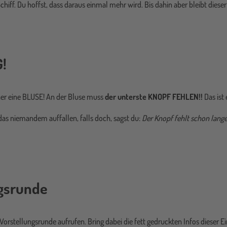
chiff. Du hoffst, dass daraus einmal mehr wird. Bis dahin aber bleibt dieser
!
ner eine BLUSE! An der Bluse muss
der unterste KNOPF FEHLEN!!
Das ist 
 das niemandem auffallen, falls doch, sagst du:
Der Knopf fehlt schon lange.
ngsrunde
Vorstellungsrunde aufrufen. Bring dabei die fett gedruckten Infos dieser E