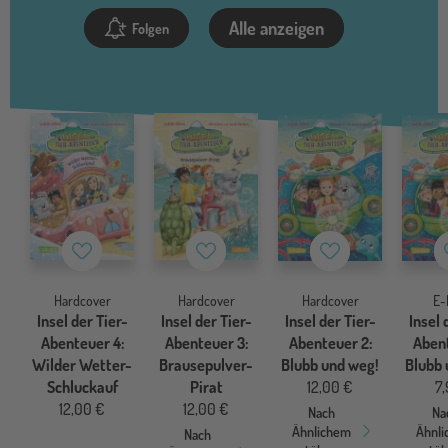
Alle anzeigen
Folgen
Merkzettel
Merkzettel
Merkzettel
Hardcover
Hardcover
Hardcover
E-
Insel der Tier-
Insel der Tier-
Insel der Tier-
Insel 
Abenteuer 4:
Abenteuer 3:
Abenteuer 2:
Abent
Wilder Wetter-
Brausepulver-
Blubb und weg!
Blubb 
Schluckauf
Pirat
12,00 €
7,
12,00 €
12,00 €
Nach
Na
Ähnlichem
Ähnl
Nach