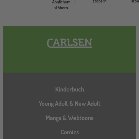
stöbern
stö
Ähnlichem
stöbern
Hauptnavigation
Kinderbuch
Young Adult & New Adult
Manga & Webtoons
Comics