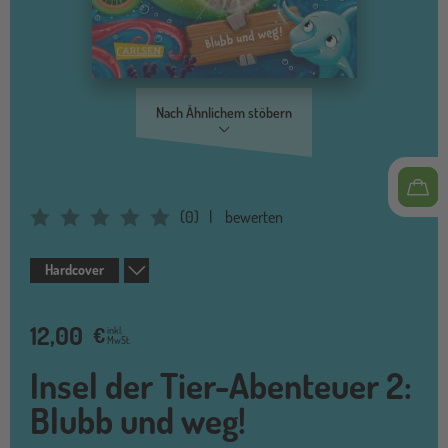
Nach Ähnlichem stöbern
(
0
)
bewerten
Average Rating: 0
Hardcover
12,00
€
inkl.
MwSt.
Insel der Tier-Abenteuer 2:
Blubb und weg!