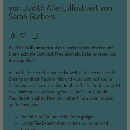
von
Judith Allert
,
illustriert von
Sarah Garbers
Teilen
Merkzettel
Band
2 :
Willkommen auf der Insel der Tier-Abenteuer!
Hier riecht die Luft nach Freundschaft, Geheimnissen und
Brausepulver!
Auf die beste Tierretter-Bande der Welt wartet ein neuer Fall:
Diesmal ermitteln Pauline, Felix und Wuschelhund Peps im
Hafen, wo ein geheimnisvoller Unruhestifter für Wirbel sorgt. Ist
es wirklich ein echtes Seeungeheuer? Die Suche führt die
Freunde tief hinab ins Meer und mitten hinein in ihr nächstes
große Abenteuer!
Perfekt zum Vor- und Selberlesen geeignet
Lustige Tier-Detektiv-Geschichte zum Lachen und
Träumen