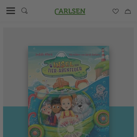
Carlsen
Merkzett
Car
Direkt
zum
Inhalt