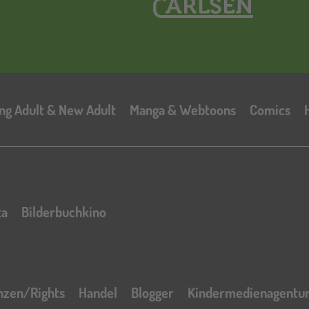
Hauptnavigation
ng Adult & New Adult
Manga & Webtoons
Comics
ta
Bilderbuchkino
nzen/Rights
Handel
Blogger
Kindermedienagentu