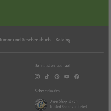
Katalog
Humor und Geschenkbuch
Katalog
Du findest uns auch auf
Instagram
TikTok
Pinterest
YouTube
Facebook
Sicher einkaufen
Unser Shop ist von
r
Trusted Shops zertifiziert