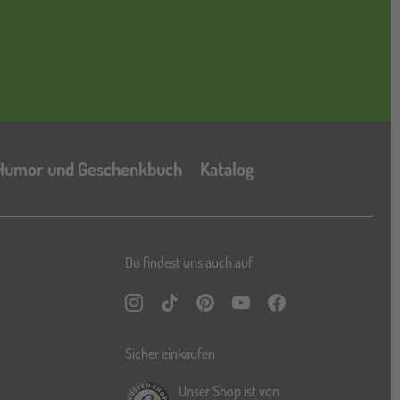
Katalog
Humor und Geschenkbuch
Katalog
Du findest uns auch auf
Instagram
TikTok
Pinterest
YouTube
Facebook
Sicher einkaufen
Unser Shop ist von