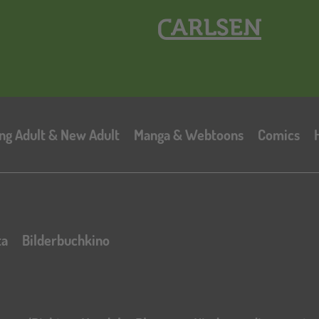
Hauptnavigation
ng Adult & New Adult
Manga & Webtoons
Comics
ta
Bilderbuchkino