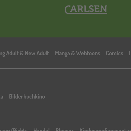
Hauptnavigation
ng Adult & New Adult
Manga & Webtoons
Comics
ta
Bilderbuchkino
nzen/Rights
Handel
Blogger
Kindermedienagentu