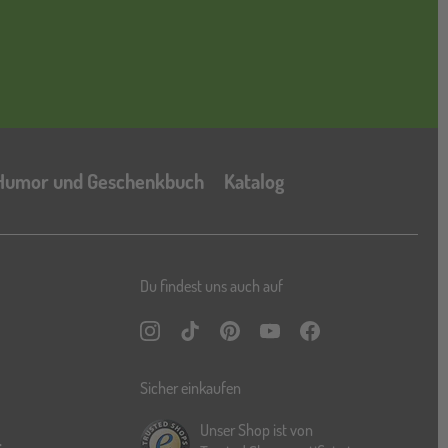
Katalog
Humor und Geschenkbuch
Katalog
Du findest uns auch auf
Instagram
TikTok
Pinterest
YouTube
Facebook
Sicher einkaufen
Unser Shop ist von
r