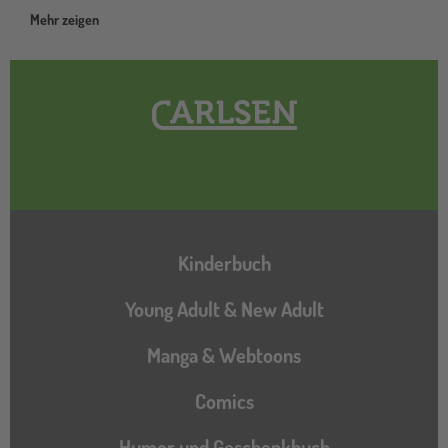
Mehr zeigen
Hauptnavigation
Kinderbuch
Young Adult & New Adult
Manga & Webtoons
Comics
Humor und Geschenkbuch