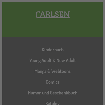
Hauptnavigation
Kinderbuch
Young Adult & New Adult
Manga & Webtoons
Comics
Humor und Geschenkbuch
Katalog
Katalog