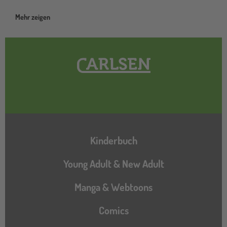
Mehr zeigen
Hauptnavigation
Kinderbuch
Young Adult & New Adult
Manga & Webtoons
Comics