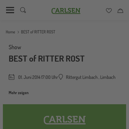
Carlsen
Merkzett
Car
Direkt
zum
Home
BEST of RITTER ROST
Inhalt
Show
BEST of RITTER ROST
01. Juni 2014 17:00 Uhr
Rittergut Limbach
,
Limbach
Mehr zeigen