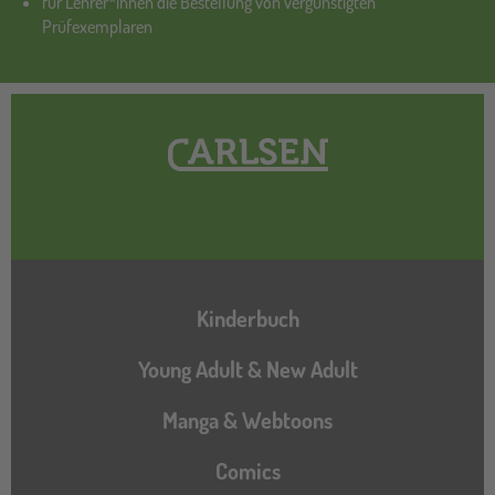
für Lehrer*innen die Bestellung von vergünstigten
Prüfexemplaren
Hauptnavigation
Kinderbuch
Young Adult & New Adult
Manga & Webtoons
Comics