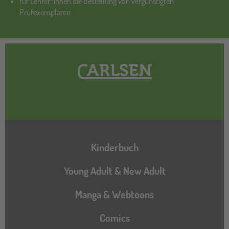
für Lehrer*innen die Bestellung von vergünstigten
Prüfexemplaren
Hauptnavigation
Kinderbuch
Young Adult & New Adult
Manga & Webtoons
Comics