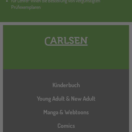
für Lehrer*innen die Bestellung von vergünstigten
Prüfexemplaren
Hauptnavigation
Kinderbuch
Young Adult & New Adult
Manga & Webtoons
Comics