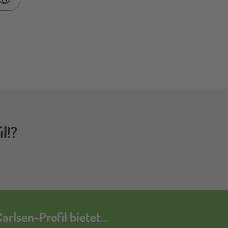
Passwort anzeigen
l!?
arlsen-Profil bietet…