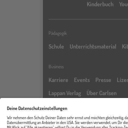
Kinderbuch
You
Pädagogik
Schule
Unterrichtsmaterial
Ki
Business
Karriere
Events
Presse
Lize
Lappan Verlag
Über Carlsen
Profil
Service & Rechtliches
Newsletter
FAQ & Hilfe
Kontak
Merkzettel