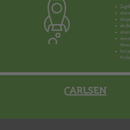
Zugri
eine 
die p
die 
einen
eine 
Verw
für L
Prüf